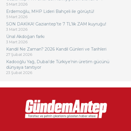
5 Mart 2026
Erdemoğlu, MHP Lideri Bahçeli ile görüştü!
5 Mart 2026
SON DAKİKA! Gaziantep’te 7 TL’lik ZAM kuyruğu!
3 Mart 2026
Ünal Akdoğan farkı
3 Mart 2026
Kandil Ne Zaman? 2026 Kandil Günleri ve Tarihleri
27 Şubat 2026
Kadooğlu Yağ, Dubai’de Türkiye’nin üretim gücünü
dünyaya tanıtıyor
23 Şubat 2026