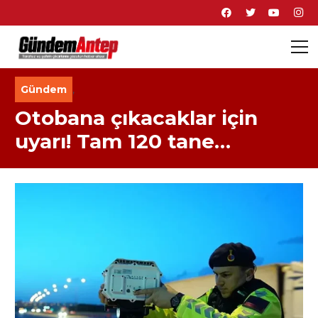
Gündem
,
Otobana çıkacaklar için
uyarı! Tam 120 tane…