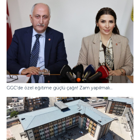
GGC’de özel eğitime güçlü çağrı! Zam yapılmalı…