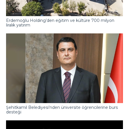
Erdemoğlu Holding’den eğitim ve kültüre 700 milyon
liralık yatırım
Şehitkamil Belediyesi’nden üniversite öğrencilerine burs
desteği