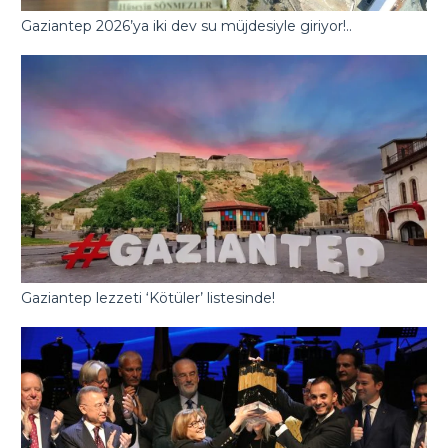
Gaziantep 2026’ya iki dev su müjdesiyle giriyor!..
Gaziantep lezzeti ‘Kötüler’ listesinde!