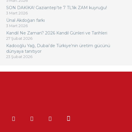
5 Mart 2026
SON DAKİKA! Gaziantep’te 7 TL’lik ZAM kuyruğu!
3 Mart 2026
Ünal Akdoğan farkı
3 Mart 2026
Kandil Ne Zaman? 2026 Kandil Günleri ve Tarihleri
27 Şubat 2026
Kadooğlu Yağ, Dubai’de Türkiye’nin üretim gücünü
dünyaya tanıtıyor
23 Şubat 2026