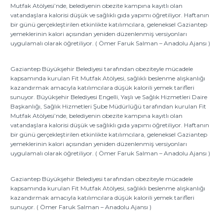
Mutfak Atölyesi’nde, belediyenin obezite kampına kayıtlı olan
vatandaşlara kalorisi düşük ve sağlıklı gıda yapımı öğretiliyor. Haftanın
bir günü gerçekleştirilen etkinlikte katılımcılara, geleneksel Gaziantep
yemeklerinin kalori açısından yeniden düzenlenmiş versiyonları
uygulamalı olarak öğretiliyor. ( Ömer Faruk Salman – Anadolu Ajansı )
Gaziantep Büyükşehir Belediyesi tarafından obeziteyle mücadele
kapsamında kurulan Fit Mutfak Atölyesi, sağlıklı beslenme alışkanlığı
kazandırmak amacıyla katılımcılara düşük kalorili yemek tarifleri
sunuyor. Büyükşehir Belediyesi Engelli, Yaşlı ve Sağlık Hizmetleri Daire
Başkanlığı, Sağlık Hizmetleri Şube Müdürlüğü tarafından kurulan Fit
Mutfak Atölyesi’nde, belediyenin obezite kampına kayıtlı olan
vatandaşlara kalorisi düşük ve sağlıklı gıda yapımı öğretiliyor. Haftanın
bir günü gerçekleştirilen etkinlikte katılımcılara, geleneksel Gaziantep
yemeklerinin kalori açısından yeniden düzenlenmiş versiyonları
uygulamalı olarak öğretiliyor. ( Ömer Faruk Salman – Anadolu Ajansı )
Gaziantep Büyükşehir Belediyesi tarafından obeziteyle mücadele
kapsamında kurulan Fit Mutfak Atölyesi, sağlıklı beslenme alışkanlığı
kazandırmak amacıyla katılımcılara düşük kalorili yemek tarifleri
sunuyor. ( Ömer Faruk Salman – Anadolu Ajansı )