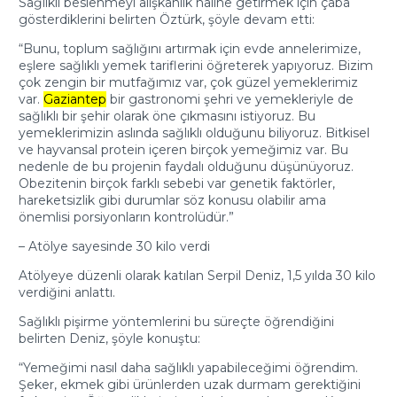
Sağlıklı beslenmeyi alışkanlık haline getirmek için çaba
gösterdiklerini belirten Öztürk, şöyle devam etti:
“Bunu, toplum sağlığını artırmak için evde annelerimize,
eşlere sağlıklı yemek tariflerini öğreterek yapıyoruz. Bizim
çok zengin bir mutfağımız var, çok güzel yemeklerimiz
var.
Gaziantep
bir gastronomi şehri ve yemekleriyle de
sağlıklı bir şehir olarak öne çıkmasını istiyoruz. Bu
yemeklerimizin aslında sağlıklı olduğunu biliyoruz. Bitkisel
ve hayvansal protein içeren birçok yemeğimiz var. Bu
nedenle de bu projenin faydalı olduğunu düşünüyoruz.
Obezitenin birçok farklı sebebi var genetik faktörler,
hareketsizlik gibi durumlar söz konusu olabilir ama
önemlisi porsiyonların kontrolüdür.”
– Atölye sayesinde 30 kilo verdi
Atölyeye düzenli olarak katılan Serpil Deniz, 1,5 yılda 30 kilo
verdiğini anlattı.
Sağlıklı pişirme yöntemlerini bu süreçte öğrendiğini
belirten Deniz, şöyle konuştu:
“Yemeğimi nasıl daha sağlıklı yapabileceğimi öğrendim.
Şeker, ekmek gibi ürünlerden uzak durmam gerektiğini