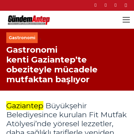
Gastronomi
,
,
Gastronomi
kenti Gaziantep’te
obeziteyle mücadele
mutfaktan başlıyor
Gaziantep
Büyükşehir
Belediyesince kurulan Fit Mutfak
Atölyesi’nde yöresel lezzetler,
daha sağlıklı tariflerle yeniden