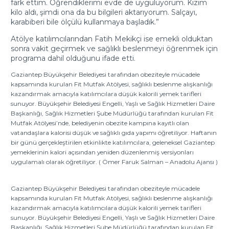
fark ettim. Öğrendiklerimi evde de uyguluyorum. Kızım
kilo aldı, şimdi ona da bu bilgileri aktarıyorum. Salçayı,
karabiberi bile ölçülü kullanmaya başladık.”
Atölye katılımcılarından Fatih Mekikçi ise emekli olduktan
sonra vakit geçirmek ve sağlıklı beslenmeyi öğrenmek için
programa dahil olduğunu ifade etti.
Gaziantep Büyükşehir Belediyesi tarafından obeziteyle mücadele
kapsamında kurulan Fit Mutfak Atölyesi, sağlıklı beslenme alışkanlığı
kazandırmak amacıyla katılımcılara düşük kalorili yemek tarifleri
sunuyor. Büyükşehir Belediyesi Engelli, Yaşlı ve Sağlık Hizmetleri Daire
Başkanlığı, Sağlık Hizmetleri Şube Müdürlüğü tarafından kurulan Fit
Mutfak Atölyesi’nde, belediyenin obezite kampına kayıtlı olan
vatandaşlara kalorisi düşük ve sağlıklı gıda yapımı öğretiliyor. Haftanın
bir günü gerçekleştirilen etkinlikte katılımcılara, geleneksel Gaziantep
yemeklerinin kalori açısından yeniden düzenlenmiş versiyonları
uygulamalı olarak öğretiliyor. ( Ömer Faruk Salman – Anadolu Ajansı )
Gaziantep Büyükşehir Belediyesi tarafından obeziteyle mücadele
kapsamında kurulan Fit Mutfak Atölyesi, sağlıklı beslenme alışkanlığı
kazandırmak amacıyla katılımcılara düşük kalorili yemek tarifleri
sunuyor. Büyükşehir Belediyesi Engelli, Yaşlı ve Sağlık Hizmetleri Daire
Başkanlığı, Sağlık Hizmetleri Şube Müdürlüğü tarafından kurulan Fit