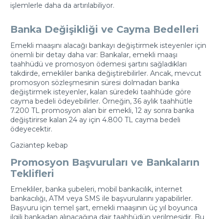
işlemlerle daha da artırılabiliyor.
Banka Değişikliği ve Cayma Bedelleri
Emekli maaşını alacağı bankayı değiştirmek isteyenler için
önemli bir detay daha var: Bankalar, emekli maaşı
taahhüdü ve promosyon ödemesi şartını sağladıkları
takdirde, emekliler banka değiştirebilirler. Ancak, mevcut
promosyon sözleşmesinin süresi dolmadan banka
değiştirmek isteyenler, kalan süredeki taahhüde göre
cayma bedeli ödeyebilirler. Örneğin, 36 aylık taahhütle
7.200 TL promosyon alan bir emekli, 12 ay sonra banka
değiştirirse kalan 24 ay için 4.800 TL cayma bedeli
ödeyecektir.
Gaziantep kebap
Promosyon Başvuruları ve Bankaların
Teklifleri
Emekliler, banka şubeleri, mobil bankacılık, internet
bankacılığı, ATM veya SMS ile başvurularını yapabilirler.
Başvuru için temel şart, emekli maaşının üç yıl boyunca
ilgili bankadan alınacağına dair taahhüdün verilmesidir. Bu