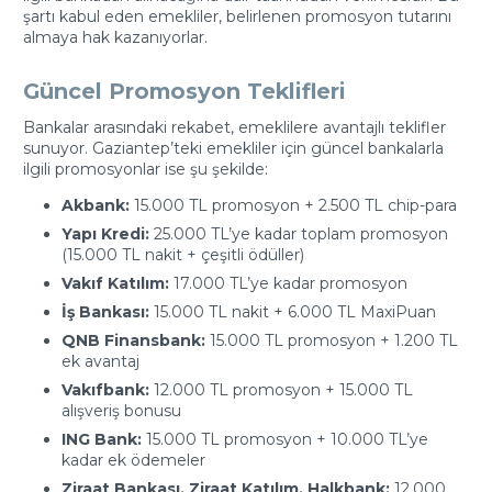
şartı kabul eden emekliler, belirlenen promosyon tutarını
almaya hak kazanıyorlar.
Güncel Promosyon Teklifleri
Bankalar arasındaki rekabet, emeklilere avantajlı teklifler
sunuyor. Gaziantep’teki emekliler için güncel bankalarla
ilgili promosyonlar ise şu şekilde:
Akbank:
15.000 TL promosyon + 2.500 TL chip-para
Yapı Kredi:
25.000 TL’ye kadar toplam promosyon
(15.000 TL nakit + çeşitli ödüller)
Vakıf Katılım:
17.000 TL’ye kadar promosyon
İş Bankası:
15.000 TL nakit + 6.000 TL MaxiPuan
QNB Finansbank:
15.000 TL promosyon + 1.200 TL
ek avantaj
Vakıfbank:
12.000 TL promosyon + 15.000 TL
alışveriş bonusu
ING Bank:
15.000 TL promosyon + 10.000 TL’ye
kadar ek ödemeler
Ziraat Bankası, Ziraat Katılım, Halkbank:
12.000