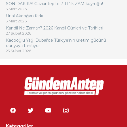
SON DAKİKA! Gaziantep’te 7 TL’lik ZAM kuyruğu!
3 Mart 2026
Ünal Akdoğan farkı
3 Mart 2026
Kandil Ne Zaman? 2026 Kandil Günleri ve Tarihleri
27 Şubat 2026
Kadooğlu Yağ, Dubai’de Türkiye’nin üretim gücünü
dünyaya tanıtıyor
23 Şubat 2026
Kategoriler