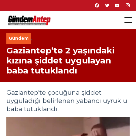
Gündem
,
Gaziantep’te 2 yaşındaki
kızına şiddet uygulayan
baba tutuklandı
Gaziantep’te çocuğuna şiddet
uyguladığı belirlenen yabancı uyruklu
baba tutuklandı.