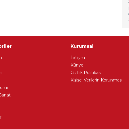
riler
Kurumsal
m
İletişim
Künye
i
Gizlilik Politikası
Kişisel Verilerin Korunması
nomi
Sanat
f