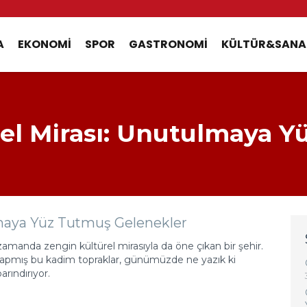
A
EKONOMI
SPOR
GASTRONOMI
KÜLTÜR&SANA
rel Mirası: Unutulmaya 
lmaya Yüz Tutmuş Gelenekler
zamanda zengin kültürel mirasıyla da öne çıkan bir şehir.
i yapmış bu kadim topraklar, günümüzde ne yazık ki
rındırıyor.