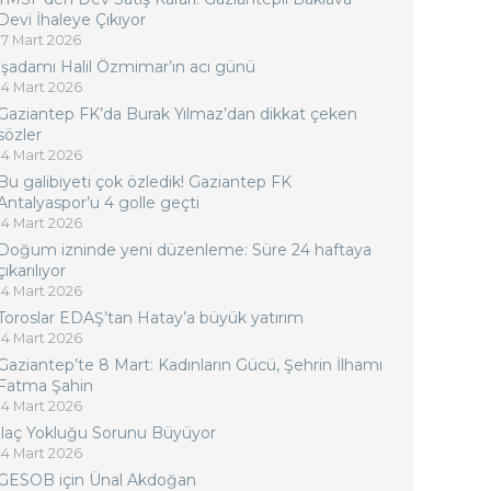
Devi İhaleye Çıkıyor
17 Mart 2026
İşadamı Halil Özmimar’ın acı günü
14 Mart 2026
Gaziantep FK’da Burak Yılmaz’dan dikkat çeken
sözler
14 Mart 2026
Bu galibiyeti çok özledik! Gaziantep FK
Antalyaspor’u 4 golle geçti
14 Mart 2026
Doğum izninde yeni düzenleme: Süre 24 haftaya
çıkarılıyor
14 Mart 2026
Toroslar EDAŞ’tan Hatay’a büyük yatırım
14 Mart 2026
Gaziantep’te 8 Mart: Kadınların Gücü, Şehrin İlhamı
Fatma Şahin
14 Mart 2026
İlaç Yokluğu Sorunu Büyüyor
14 Mart 2026
GESOB için Ünal Akdoğan