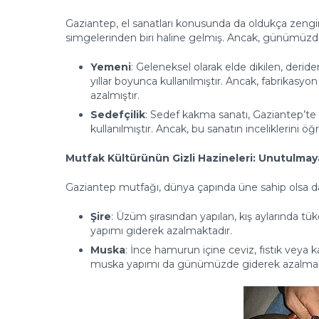
Gaziantep, el sanatları konusunda da oldukça zengin
simgelerinden biri haline gelmiş. Ancak, günümüzde b
Yemeni
: Geleneksel olarak elde dikilen, deri
yıllar boyunca kullanılmıştır. Ancak, fabrikasyo
azalmıştır.
Sedefçilik
: Sedef kakma sanatı, Gaziantep’te 
kullanılmıştır. Ancak, bu sanatın inceliklerini 
Mutfak Kültürünün Gizli Hazineleri: Unutulma
Gaziantep mutfağı, dünya çapında üne sahip olsa d
Şire
: Üzüm şırasından yapılan, kış aylarında tü
yapımı giderek azalmaktadır.
Muska
: İnce hamurun içine ceviz, fıstık veya 
muska yapımı da günümüzde giderek azalmak