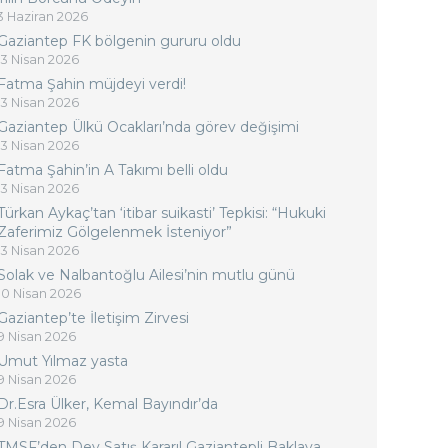
3 Haziran 2026
Gaziantep FK bölgenin gururu oldu
13 Nisan 2026
Fatma Şahin müjdeyi verdi!
13 Nisan 2026
Gaziantep Ülkü Ocakları’nda görev değişimi
13 Nisan 2026
Fatma Şahin’in A Takımı belli oldu
13 Nisan 2026
Türkan Aykaç’tan ‘itibar suikasti’ Tepkisi: “Hukuki
Zaferimiz Gölgelenmek İsteniyor”
13 Nisan 2026
Solak ve Nalbantoğlu Ailesi’nin mutlu günü
10 Nisan 2026
Gaziantep’te İletişim Zirvesi
9 Nisan 2026
Umut Yılmaz yasta
9 Nisan 2026
Dr.Esra Ülker, Kemal Bayındır’da
9 Nisan 2026
TMSF’den Dev Satış Kararı! Gaziantepli Baklava