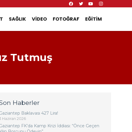
T
SAĞLIK
VIDEO
FOTOĞRAF
EĞITIM
Yüz Tutmuş
Son Haberler
Gaziantep Baklavası 427 Lira!
3 Haziran 2026
Gaziantep FK’da Kamp Krizi İddiası: “Önce Geçen
Yılın Borcunu Ödeyin”