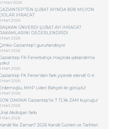
10 Mart 2026
GAZİANTEP’TEN ŞUBAT AYINDA 808 MİLYON
DOLAR İHRACAT
5 Mart 2026
BAŞKAN ÜNVERDİ ŞUBAT AYI İHRACAT
RAKAMLARINI DEĞERLENDİRDİ
5 Mart 2026
Çimko Gaziantep’i gururlandırıyor
5 Mart 2026
Gaziantep FK-Fenerbahçe maçında ışıklandırma
şoku!
5 Mart 2026
Gaziantep FK Fener’den fark yiyerek elendi! 0-4
5 Mart 2026
Erdemoğlu, MHP Lideri Bahçeli ile görüştü!
5 Mart 2026
SON DAKİKA! Gaziantep’te 7 TL’lik ZAM kuyruğu!
3 Mart 2026
Ünal Akdoğan farkı
3 Mart 2026
Kandil Ne Zaman? 2026 Kandil Günleri ve Tarihleri