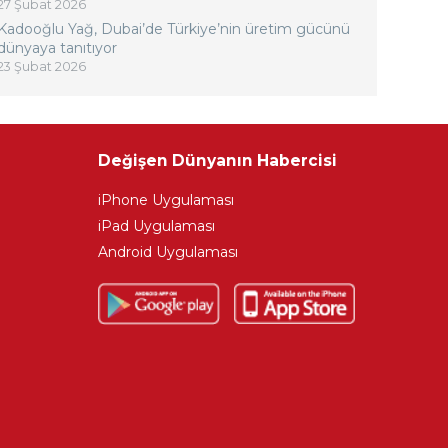
27 Şubat 2026
Kadooğlu Yağ, Dubai’de Türkiye’nin üretim gücünü
dünyaya tanıtıyor
23 Şubat 2026
Değişen Dünyanın Habercisi
iPhone Uygulaması
iPad Uygulaması
Android Uygulaması