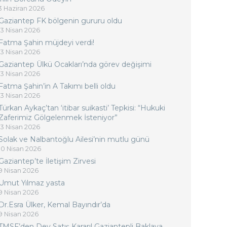
3 Haziran 2026
Gaziantep FK bölgenin gururu oldu
13 Nisan 2026
Fatma Şahin müjdeyi verdi!
13 Nisan 2026
Gaziantep Ülkü Ocakları’nda görev değişimi
13 Nisan 2026
Fatma Şahin’in A Takımı belli oldu
13 Nisan 2026
Türkan Aykaç’tan ‘itibar suikasti’ Tepkisi: “Hukuki
Zaferimiz Gölgelenmek İsteniyor”
13 Nisan 2026
Solak ve Nalbantoğlu Ailesi’nin mutlu günü
10 Nisan 2026
Gaziantep’te İletişim Zirvesi
9 Nisan 2026
Umut Yılmaz yasta
9 Nisan 2026
Dr.Esra Ülker, Kemal Bayındır’da
9 Nisan 2026
TMSF’den Dev Satış Kararı! Gaziantepli Baklava