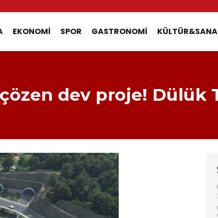
A
EKONOMI
SPOR
GASTRONOMI
KÜLTÜR&SANA
i çözen dev proje! Dülük