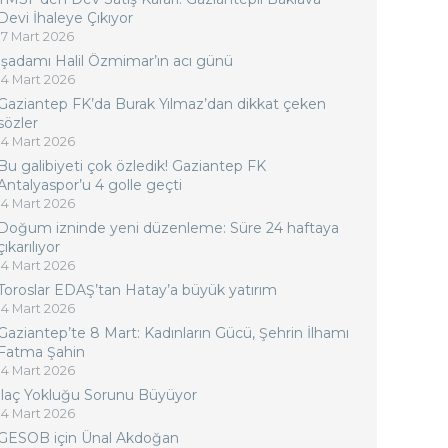
Devi İhaleye Çıkıyor
17 Mart 2026
İşadamı Halil Özmimar’ın acı günü
14 Mart 2026
Gaziantep FK’da Burak Yılmaz’dan dikkat çeken
sözler
14 Mart 2026
Bu galibiyeti çok özledik! Gaziantep FK
Antalyaspor’u 4 golle geçti
14 Mart 2026
Doğum izninde yeni düzenleme: Süre 24 haftaya
çıkarılıyor
14 Mart 2026
Toroslar EDAŞ’tan Hatay’a büyük yatırım
14 Mart 2026
Gaziantep’te 8 Mart: Kadınların Gücü, Şehrin İlhamı
Fatma Şahin
14 Mart 2026
İlaç Yokluğu Sorunu Büyüyor
14 Mart 2026
GESOB için Ünal Akdoğan