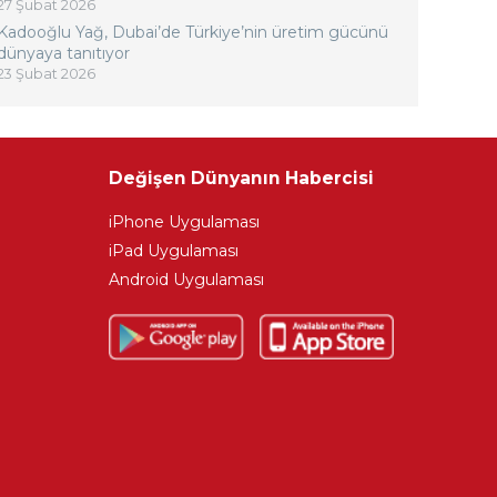
27 Şubat 2026
Kadooğlu Yağ, Dubai’de Türkiye’nin üretim gücünü
dünyaya tanıtıyor
23 Şubat 2026
Değişen Dünyanın Habercisi
iPhone Uygulaması
iPad Uygulaması
Android Uygulaması