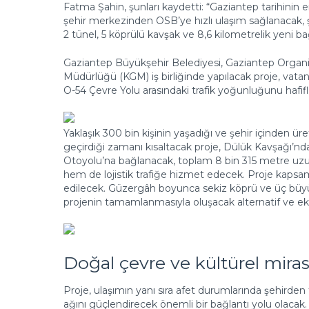
Fatma Şahin, şunları kaydetti: “Gaziantep tarihinin e
şehir merkezinden OSB’ye hızlı ulaşım sağlanacak, şe
2 tünel, 5 köprülü kavşak ve ⁠8,6 kilometrelik yeni ba
Gaziantep Büyükşehir Belediyesi, Gaziantep Organi
Müdürlüğü (KGM) iş birliğinde yapılacak proje, vata
O-54 Çevre Yolu arasındaki trafik yoğunluğunu hafifl
Yaklaşık 300 bin kişinin yaşadığı ve şehir içinden ü
geçirdiği zamanı kısaltacak proje, Dülük Kavşağı’nd
Otoyolu’na bağlanacak, toplam 8 bin 315 metre uzunlu
hem de lojistik trafiğe hizmet edecek. Proje kapsam
edilecek. Güzergâh boyunca sekiz köprü ve üç büyük k
projenin tamamlanmasıyla oluşacak alternatif ve ekonom
Doğal çevre ve kültürel mir
Proje, ulaşımın yanı sıra afet durumlarında şehirden 
ağını güçlendirecek önemli bir bağlantı yolu olacak. D