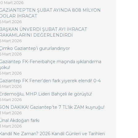
10 Mart 2026
GAZİANTEP’TEN ŞUBAT AYINDA 808 MİLYON
DOLAR İHRACAT
5 Mart 2026
BAŞKAN ÜNVERDİ ŞUBAT AYI İHRACAT
RAKAMLARINI DEĞERLENDİRDİ
5 Mart 2026
Çimko Gaziantep’i gururlandırıyor
5 Mart 2026
Gaziantep FK-Fenerbahçe maçında ışıklandırma
şoku!
5 Mart 2026
Gaziantep FK Fener’den fark yiyerek elendi! 0-4
5 Mart 2026
Erdemoğlu, MHP Lideri Bahçeli ile görüştü!
5 Mart 2026
SON DAKİKA! Gaziantep’te 7 TL’lik ZAM kuyruğu!
3 Mart 2026
Ünal Akdoğan farkı
3 Mart 2026
Kandil Ne Zaman? 2026 Kandil Günleri ve Tarihleri