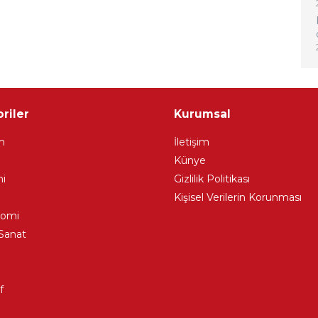
riler
Kurumsal
m
İletişim
Künye
i
Gizlilik Politikası
Kişisel Verilerin Korunması
nomi
Sanat
f