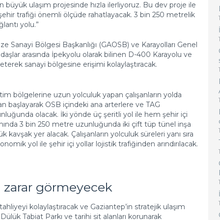
n büyük ulaşım projesinde hızla ilerliyoruz. Bu dev proje ile
hir trafiği önemli ölçüde rahatlayacak. 3 bin 250 metrelik
ğlantı yolu.”
ze Sanayi Bölgesi Başkanlığı (GAOSB) ve Karayolları Genel
ndaşlar arasında İpekyolu olarak bilinen D-400 Karayolu ve
eterek sanayi bölgesine erişimi kolaylaştıracak.
retim bölgelerine uzun yolculuk yapan çalışanların yolda
an başlayarak OSB içindeki ana arterlere ve TAG
ğunda olacak. İki yönde üç şeritli yol ile hem şehir içi
ında 3 bin 250 metre uzunluğunda iki çift tüp tünel inşa
avşak yer alacak. Çalışanların yolculuk süreleri yanı sıra
ik yol ile şehir içi yollar lojistik trafiğinden arındırılacak.
as zarar görmeyecek
tahliyeyi kolaylaştıracak ve Gaziantep’in stratejik ulaşım
ülük Tabiat Parkı ve tarihi sit alanları korunarak