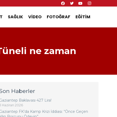
T
SAĞLIK
VIDEO
FOTOĞRAF
EĞITIM
 Tüneli ne zaman
Son Haberler
Gaziantep Baklavası 427 Lira!
3 Haziran 2026
Gaziantep FK’da Kamp Krizi İddiası: “Önce Geçen
Yılın Borcunu Ödeyin”