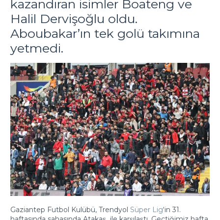
kazandıran isimler Boateng ve
Halil Dervişoğlu oldu.
Aboubakar’ın tek golü takımına
yetmedi.
Gaziantep Futbol Kulübü, Trendyol
Süper Lig
‘in 31.
haftasında sahasında Atakaş
ile karşılaştı. Geçtiğimiz hafta