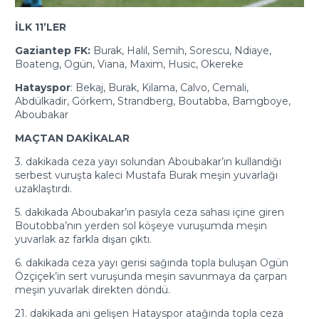
İLK 11’LER
Gaziantep FK:
Burak, Halil, Semih, Sorescu, Ndiaye,
Boateng, Ogün, Viana, Maxim, Husic, Okereke
Hatayspor
: Bekaj, Burak, Kilama, Calvo, Cemali,
Abdülkadir, Görkem, Strandberg, Boutabba, Bamgboye,
Aboubakar
MAÇTAN DAKİKALAR
3. dakikada ceza yayı solundan Aboubakar’ın kullandığı
serbest vuruşta kaleci Mustafa Burak meşin yuvarlağı
uzaklaştırdı.
5. dakikada Aboubakar’ın pasıyla ceza sahası içine giren
Boutobba’nın yerden sol köşeye vuruşumda meşin
yuvarlak az farkla dışarı çıktı.
6. dakikada ceza yayı gerisi sağında topla buluşan Ogün
Özçiçek’in sert vuruşunda meşin savunmaya da çarpan
meşin yuvarlak direkten döndü.
21. dakikada ani gelişen Hatayspor atağında topla ceza