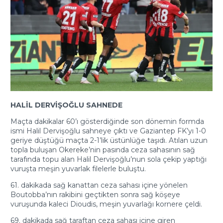
HALİL DERVİŞOĞLU SAHNEDE
Maçta dakikalar 60’ı gösterdiğinde son dönemin formda
ismi Halil Dervişoğlu sahneye çıktı ve Gaziantep FK’yı 1-0
geriye düştüğü maçta 2-1’lik üstünlüğe taşıdı. Atılan uzun
topla buluşan Okereke’nin pasında ceza sahasının sağ
tarafında topu alan Halil Dervişoğlu’nun sola çekip yaptığı
vuruşta meşin yuvarlak filelerle buluştu.
61. dakikada sağ kanattan ceza sahası içine yönelen
Boutobba’nın rakibini geçtikten sonra sağ köşeye
vuruşunda kaleci Dioudis, meşin yuvarlağı kornere çeldi.
69. dakikada sağ taraftan ceza sahası içine giren