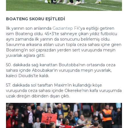
BOATENG SKORU EŞİTLEDİ
İlk yarının son anlarında
Gaziantep FK
‘ya eşitliği getiren
isim Boateng oldu. 45+3’te sahneye çıkan yıldız futbolcu
aynı zamanda ilk yarının da sonucunu belirlemiş oldu.
Savunma arkasına atılan uzun topla ceza sahası içine giren
Boateng’in sol çaprazdan yerden sert vuruşunda meşin
yuvarlak ağlara gitti.
50. dakikada sağ kanattan Boutobba’nın ortasında ceza
sahası içinde Aboubakar’ın vuruşunda meşin yuvarlak,
kaleci Dioudis’te kaldı.
57. dakikada sol taraftan Maxim’in kullandığı köşe
vuruşunda ceza sahası içinde Okereke’nin kafa vuruşumda
uzak direğin dibinden dışarı çıktı.