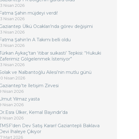
13 Nisan 2026
Fatma Şahin müjdeyi verdi!
13 Nisan 2026
Gaziantep Ülkü Ocakları’nda görev değişimi
13 Nisan 2026
Fatma Şahin’in A Takımı belli oldu
13 Nisan 2026
Türkan Aykaç’tan ‘itibar suikasti’ Tepkisi: “Hukuki
Zaferimiz Gölgelenmek İsteniyor”
13 Nisan 2026
Solak ve Nalbantoğlu Ailesi’nin mutlu günü
10 Nisan 2026
Gaziantep’te İletişim Zirvesi
9 Nisan 2026
Umut Yılmaz yasta
9 Nisan 2026
Dr.Esra Ülker, Kemal Bayındır’da
9 Nisan 2026
TMSF’den Dev Satış Kararı! Gaziantepli Baklava
Devi İhaleye Çıkıyor
17 Mart 2026