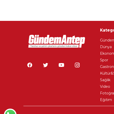
Katego
Günde
Dünya
Ekonom
Spor
Gastro
Kültür&
Sağlık
Video
Fotoğra
Eğitim