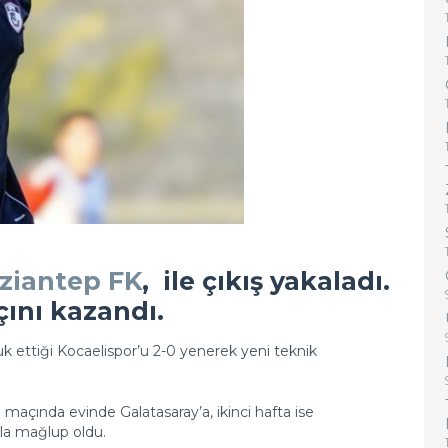
ziantep FK
,
ile çıkış yakaladı.
çını kazandı.
uk ettiği Kocaelispor’u 2-0 yenerek yeni teknik
a maçında evinde Galatasaray’a, ikinci hafta ise
la mağlup oldu.