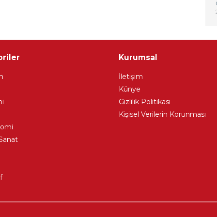
riler
Kurumsal
m
İletişim
Künye
i
Gizlilik Politikası
Kişisel Verilerin Korunması
nomi
Sanat
f