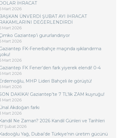
DOLAR İHRACAT
5 Mart 2026
BAŞKAN ÜNVERDİ ŞUBAT AYI İHRACAT
RAKAMLARINI DEĞERLENDİRDİ
5 Mart 2026
Çimko Gaziantep’i gururlandırıyor
5 Mart 2026
Gaziantep FK-Fenerbahçe maçında ışıklandırma
şoku!
5 Mart 2026
Gaziantep FK Fener’den fark yiyerek elendi! 0-4
5 Mart 2026
Erdemoğlu, MHP Lideri Bahçeli ile görüştü!
5 Mart 2026
SON DAKİKA! Gaziantep’te 7 TL’lik ZAM kuyruğu!
3 Mart 2026
Ünal Akdoğan farkı
3 Mart 2026
Kandil Ne Zaman? 2026 Kandil Günleri ve Tarihleri
27 Şubat 2026
Kadooğlu Yağ, Dubai’de Türkiye’nin üretim gücünü