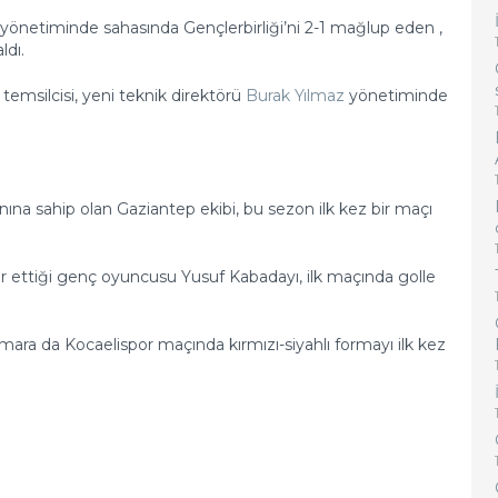
yönetiminde sahasında Gençlerbirliği’ni 2-1 mağlup eden
,
ldı.
msilcisi, yeni teknik direktörü
Burak Yılmaz
yönetiminde
na sahip olan Gaziantep ekibi, bu sezon ilk kez bir maçı
fer ettiği genç oyuncusu Yusuf Kabadayı, ilk maçında golle
mara da Kocaelispor maçında kırmızı-siyahlı formayı ilk kez