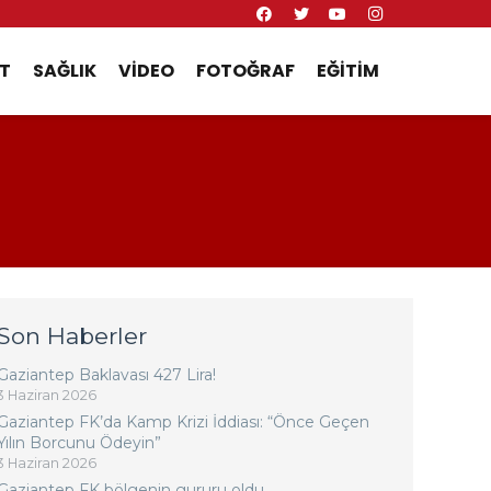
T
SAĞLIK
VIDEO
FOTOĞRAF
EĞITIM
Son Haberler
Gaziantep Baklavası 427 Lira!
3 Haziran 2026
Gaziantep FK’da Kamp Krizi İddiası: “Önce Geçen
Yılın Borcunu Ödeyin”
3 Haziran 2026
Gaziantep FK bölgenin gururu oldu