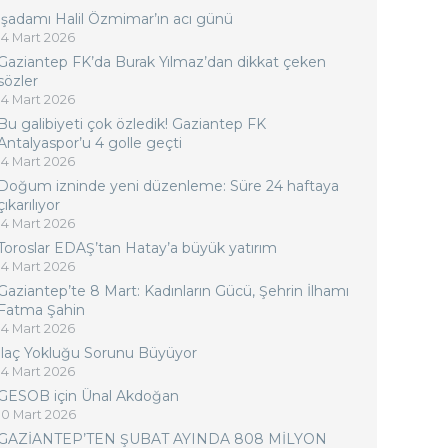
İşadamı Halil Özmimar’ın acı günü
14 Mart 2026
Gaziantep FK’da Burak Yılmaz’dan dikkat çeken
sözler
14 Mart 2026
Bu galibiyeti çok özledik! Gaziantep FK
Antalyaspor’u 4 golle geçti
14 Mart 2026
Doğum izninde yeni düzenleme: Süre 24 haftaya
çıkarılıyor
14 Mart 2026
Toroslar EDAŞ’tan Hatay’a büyük yatırım
14 Mart 2026
Gaziantep’te 8 Mart: Kadınların Gücü, Şehrin İlhamı
Fatma Şahin
14 Mart 2026
İlaç Yokluğu Sorunu Büyüyor
14 Mart 2026
GESOB için Ünal Akdoğan
10 Mart 2026
GAZİANTEP’TEN ŞUBAT AYINDA 808 MİLYON