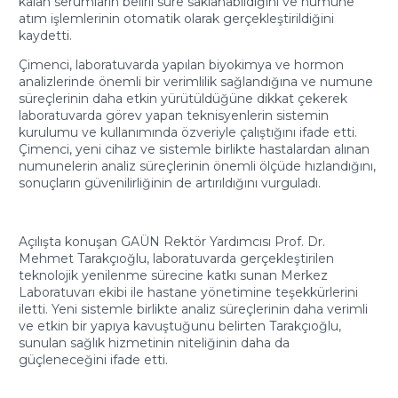
kalan serumların belirli süre saklanabildiğini ve numune
atım işlemlerinin otomatik olarak gerçekleştirildiğini
kaydetti.
Çimenci, laboratuvarda yapılan biyokimya ve hormon
analizlerinde önemli bir verimlilik sağlandığına ve numune
süreçlerinin daha etkin yürütüldüğüne dikkat çekerek
laboratuvarda görev yapan teknisyenlerin sistemin
kurulumu ve kullanımında özveriyle çalıştığını ifade etti.
Çimenci, yeni cihaz ve sistemle birlikte hastalardan alınan
numunelerin analiz süreçlerinin önemli ölçüde hızlandığını,
sonuçların güvenilirliğinin de artırıldığını vurguladı.
Açılışta konuşan GAÜN Rektör Yardımcısı Prof. Dr.
Mehmet Tarakçıoğlu, laboratuvarda gerçekleştirilen
teknolojik yenilenme sürecine katkı sunan Merkez
Laboratuvarı ekibi ile hastane yönetimine teşekkürlerini
iletti. Yeni sistemle birlikte analiz süreçlerinin daha verimli
ve etkin bir yapıya kavuştuğunu belirten Tarakçıoğlu,
sunulan sağlık hizmetinin niteliğinin daha da
güçleneceğini ifade etti.