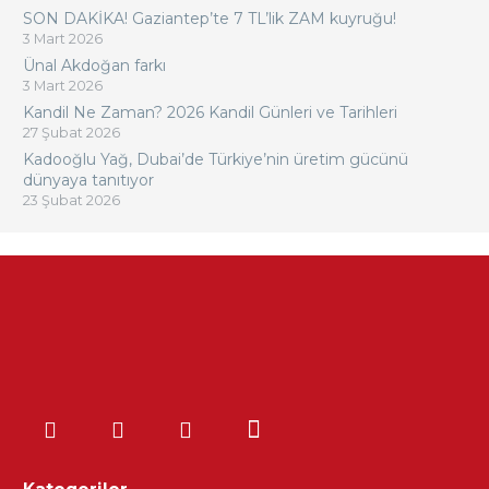
SON DAKİKA! Gaziantep’te 7 TL’lik ZAM kuyruğu!
3 Mart 2026
Ünal Akdoğan farkı
3 Mart 2026
Kandil Ne Zaman? 2026 Kandil Günleri ve Tarihleri
27 Şubat 2026
Kadooğlu Yağ, Dubai’de Türkiye’nin üretim gücünü
dünyaya tanıtıyor
23 Şubat 2026