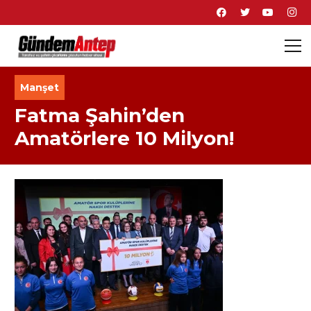
Manşet
Fatma Şahin’den
Amatörlere 10 Milyon!