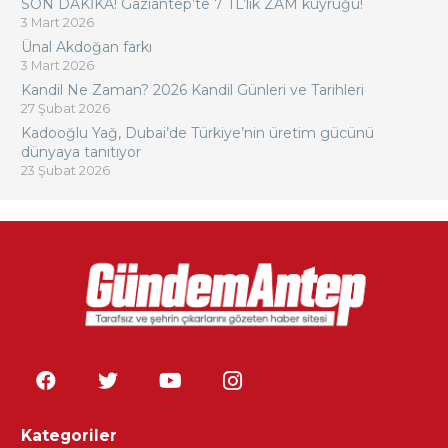
SON DAKİKA! Gaziantep’te 7 TL’lik ZAM kuyruğu!
3 Mart 2026
Ünal Akdoğan farkı
3 Mart 2026
Kandil Ne Zaman? 2026 Kandil Günleri ve Tarihleri
27 Şubat 2026
Kadooğlu Yağ, Dubai’de Türkiye’nin üretim gücünü
dünyaya tanıtıyor
23 Şubat 2026
Kategoriler