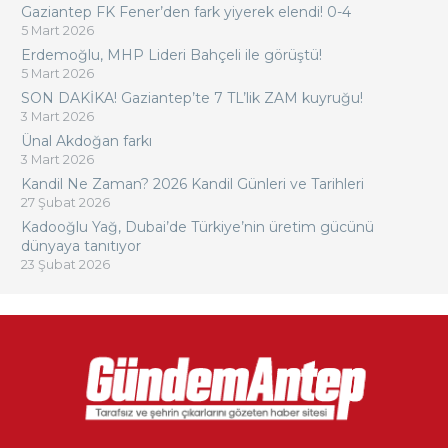
Gaziantep FK Fener’den fark yiyerek elendi! 0-4
5 Mart 2026
Erdemoğlu, MHP Lideri Bahçeli ile görüştü!
5 Mart 2026
SON DAKİKA! Gaziantep’te 7 TL’lik ZAM kuyruğu!
3 Mart 2026
Ünal Akdoğan farkı
3 Mart 2026
Kandil Ne Zaman? 2026 Kandil Günleri ve Tarihleri
27 Şubat 2026
Kadooğlu Yağ, Dubai’de Türkiye’nin üretim gücünü
dünyaya tanıtıyor
23 Şubat 2026