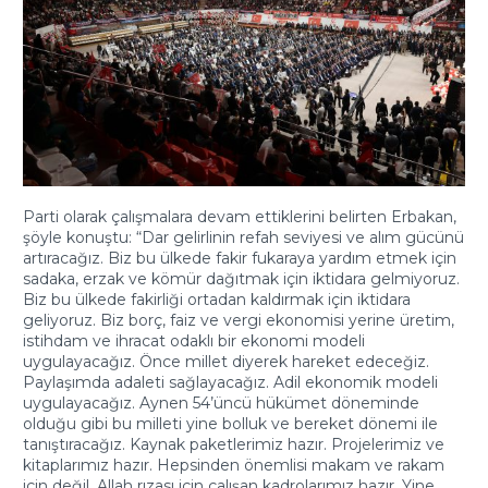
Parti olarak çalışmalara devam ettiklerini belirten Erbakan,
şöyle konuştu: “Dar gelirlinin refah seviyesi ve alım gücünü
artıracağız. Biz bu ülkede fakir fukaraya yardım etmek için
sadaka, erzak ve kömür dağıtmak için iktidara gelmiyoruz.
Biz bu ülkede fakirliği ortadan kaldırmak için iktidara
geliyoruz. Biz borç, faiz ve vergi ekonomisi yerine üretim,
istihdam ve ihracat odaklı bir ekonomi modeli
uygulayacağız. Önce millet diyerek hareket edeceğiz.
Paylaşımda adaleti sağlayacağız. Adil ekonomik modeli
uygulayacağız. Aynen 54’üncü hükümet döneminde
olduğu gibi bu milleti yine bolluk ve bereket dönemi ile
tanıştıracağız. Kaynak paketlerimiz hazır. Projelerimiz ve
kitaplarımız hazır. Hepsinden önemlisi makam ve rakam
için değil, Allah rızası için çalışan kadrolarımız hazır. Yine