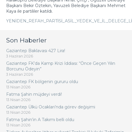
Karaköprü Belediye Başkanı Nihat Çiftçi , Oğuzeli Belediye
Başkanı Bekir Öztekin, Yavuzeli Belediye Başkanı Mehmet
Kaya ile partililer katıldı.
YENİDEN_REFAH_PARTİSİ_ASİL_YEDEK_VE_İL_DELEGE_Lİ
Son Haberler
Gaziantep Baklavası 427 Lira!
3 Haziran 2026
Gaziantep FK’da Kamp Krizi İddiası: “Önce Geçen Yılın
Borcunu Ödeyin”
3 Haziran 2026
Gaziantep FK bölgenin gururu oldu
13 Nisan 2026
Fatma Şahin müjdeyi verdi!
13 Nisan 2026
Gaziantep Ülkü Ocakları’nda görev değişimi
13 Nisan 2026
Fatma Şahin’in A Takımı belli oldu
13 Nisan 2026