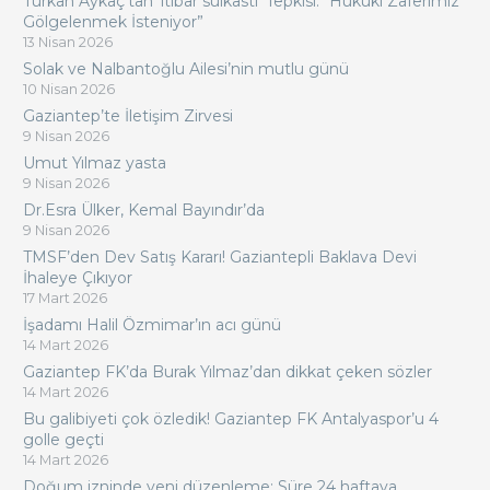
Türkan Aykaç’tan ‘itibar suikasti’ Tepkisi: “Hukuki Zaferimiz
Gölgelenmek İsteniyor”
13 Nisan 2026
Solak ve Nalbantoğlu Ailesi’nin mutlu günü
10 Nisan 2026
Gaziantep’te İletişim Zirvesi
9 Nisan 2026
Umut Yılmaz yasta
9 Nisan 2026
Dr.Esra Ülker, Kemal Bayındır’da
9 Nisan 2026
TMSF’den Dev Satış Kararı! Gaziantepli Baklava Devi
İhaleye Çıkıyor
17 Mart 2026
İşadamı Halil Özmimar’ın acı günü
14 Mart 2026
Gaziantep FK’da Burak Yılmaz’dan dikkat çeken sözler
14 Mart 2026
Bu galibiyeti çok özledik! Gaziantep FK Antalyaspor’u 4
golle geçti
14 Mart 2026
Doğum izninde yeni düzenleme: Süre 24 haftaya