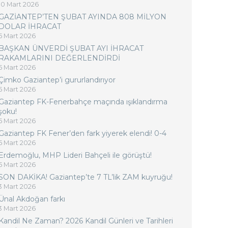
10 Mart 2026
GAZİANTEP’TEN ŞUBAT AYINDA 808 MİLYON
DOLAR İHRACAT
5 Mart 2026
BAŞKAN ÜNVERDİ ŞUBAT AYI İHRACAT
RAKAMLARINI DEĞERLENDİRDİ
5 Mart 2026
Çimko Gaziantep’i gururlandırıyor
5 Mart 2026
Gaziantep FK-Fenerbahçe maçında ışıklandırma
şoku!
5 Mart 2026
Gaziantep FK Fener’den fark yiyerek elendi! 0-4
5 Mart 2026
Erdemoğlu, MHP Lideri Bahçeli ile görüştü!
5 Mart 2026
SON DAKİKA! Gaziantep’te 7 TL’lik ZAM kuyruğu!
3 Mart 2026
Ünal Akdoğan farkı
3 Mart 2026
Kandil Ne Zaman? 2026 Kandil Günleri ve Tarihleri