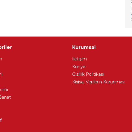
riler
Kurumsal
m
İletişim
Künye
i
Gizlilik Politikası
Kişisel Verilerin Korunması
nomi
Sanat
f