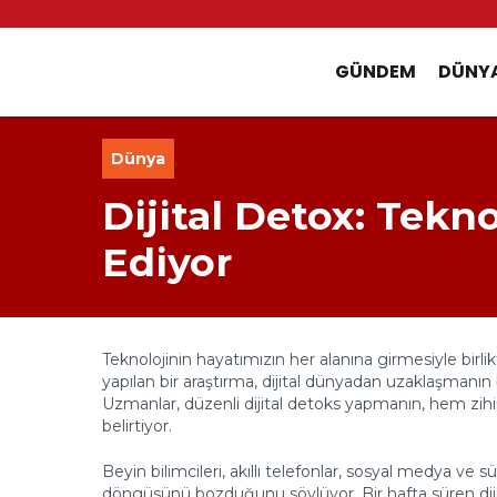
GÜNDEM
DÜNY
Dünya
,
Dijital Detox: Tekn
Ediyor
Teknolojinin hayatımızın her alanına girmesiyle birlik
yapılan bir araştırma, dijital dünyadan uzaklaşmanın
Uzmanlar, düzenli dijital detoks yapmanın, hem zihin
belirtiyor.
Beyin bilimcileri, akıllı telefonlar, sosyal medya ve
döngüsünü bozduğunu söylüyor. Bir hafta süren dijita