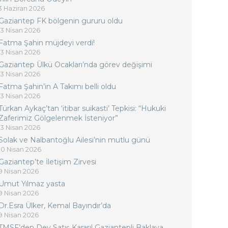
3 Haziran 2026
Gaziantep FK bölgenin gururu oldu
13 Nisan 2026
Fatma Şahin müjdeyi verdi!
13 Nisan 2026
Gaziantep Ülkü Ocakları’nda görev değişimi
13 Nisan 2026
Fatma Şahin’in A Takımı belli oldu
13 Nisan 2026
Türkan Aykaç’tan ‘itibar suikasti’ Tepkisi: “Hukuki
Zaferimiz Gölgelenmek İsteniyor”
13 Nisan 2026
Solak ve Nalbantoğlu Ailesi’nin mutlu günü
10 Nisan 2026
Gaziantep’te İletişim Zirvesi
9 Nisan 2026
Umut Yılmaz yasta
9 Nisan 2026
Dr.Esra Ülker, Kemal Bayındır’da
9 Nisan 2026
TMSF’den Dev Satış Kararı! Gaziantepli Baklava