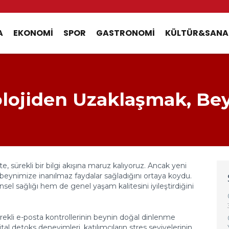
A
EKONOMI
SPOR
GASTRONOMI
KÜLTÜR&SANA
olojiden Uzaklaşmak, Bey
te, sürekli bir bilgi akışına maruz kalıyoruz. Ancak yeni
 beynimize inanılmaz faydalar sağladığını ortaya koydu.
sel sağlığı hem de genel yaşam kalitesini iyileştirdiğini
 sürekli e-posta kontrollerinin beynin doğal dinlenme
l detoks deneyimleri, katılımcıların stres seviyelerinin