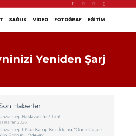
T
SAĞLIK
VIDEO
FOTOĞRAF
EĞITIM
ninizi Yeniden Şarj
Son Haberler
Gaziantep Baklavası 427 Lira!
3 Haziran 2026
Gaziantep FK’da Kamp Krizi İddiası: “Önce Geçen
Yılın Borcunu Ödeyin”