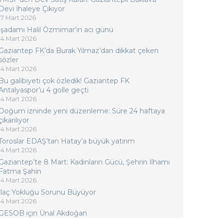
Devi İhaleye Çıkıyor
17 Mart 2026
İşadamı Halil Özmimar’ın acı günü
14 Mart 2026
Gaziantep FK’da Burak Yılmaz’dan dikkat çeken
sözler
14 Mart 2026
Bu galibiyeti çok özledik! Gaziantep FK
Antalyaspor’u 4 golle geçti
14 Mart 2026
Doğum izninde yeni düzenleme: Süre 24 haftaya
çıkarılıyor
14 Mart 2026
Toroslar EDAŞ’tan Hatay’a büyük yatırım
14 Mart 2026
Gaziantep’te 8 Mart: Kadınların Gücü, Şehrin İlhamı
Fatma Şahin
14 Mart 2026
İlaç Yokluğu Sorunu Büyüyor
14 Mart 2026
GESOB için Ünal Akdoğan