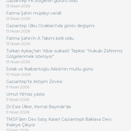
Gaziantep FK bölgenin gururu oldu
13 Nisan 2026
Fatma Şahin müjdeyi verdi!
13 Nisan 2026
Gaziantep Ülkü Ocakları’nda görev değişimi
13 Nisan 2026
Fatma Şahin’in A Takımı belli oldu
13 Nisan 2026
Türkan Aykaç’tan ‘itibar suikasti’ Tepkisi: “Hukuki Zaferimiz
Gölgelenmek İsteniyor”
13 Nisan 2026
Solak ve Nalbantoğlu Ailesi’nin mutlu günü
10 Nisan 2026
Gaziantep’te İletişim Zirvesi
9 Nisan 2026
Umut Yılmaz yasta
9 Nisan 2026
Dr.Esra Ülker, Kemal Bayındır’da
9 Nisan 2026
TMSF’den Dev Satış Kararı! Gaziantepli Baklava Devi
İhaleye Çıkıyor
17 Mart 2026