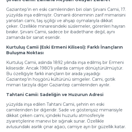
Gaziantep’in en eski camilerinden biri olan Şirvani Camii, 17.
yüzyılda inşa edilmiştir. Osmanlı döneminin zarif mimarisini
yansıtan cami, taş işçiliği ve ahşap oymalarıyla dikkat
çeker. Özellikle minaresindeki süslemeler, görenleri hayran
bırakır. Şirvani Camii, sadece bir ibadethane değil, aynı
zamanda bir sanat eseridir.
Kurtuluş Camii (Eski Ermeni Kilisesi): Farklı İnançların
Buluşma Noktası
Kurtuluş Camii, aslında 1892 yılında inşa edilmiş bir Ermeni
kilisesidir. Ancak 1980’li yıllarda camiye dönüştürülmüştür.
Bu özelliğiyle farklı inançların bir arada yaşadığı
Gaziantep’in hoşgörü kültürünü simgeler. Cami, gotik
mimari tarzıyla diğer Gaziantep camilerinden ayrılır.
Tahtani Camii: Sadeliğin ve Huzurun Adresi
yüzyılda inşa edilen Tahtani Camii, şehrin en eski
camilerinden bir diğeridir. Sade ve gösterişsiz mimarisiyle
dikkat çeken cami, içindeki huzurlu atmosferiyle
ziyaretçilerine manevi bir sığınak sunar. Özellikle
avlusundaki asırlık çınar ağacı, camiye ayrı bir güzellik katar.