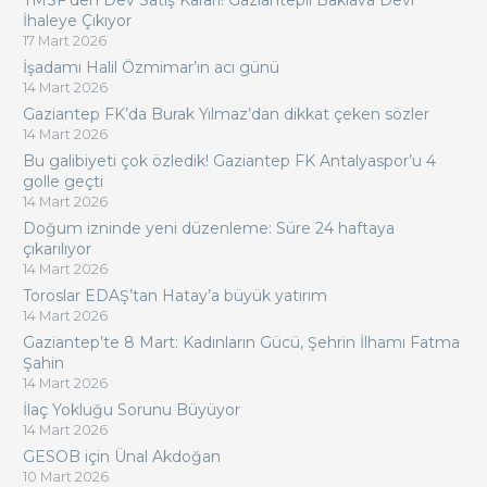
TMSF’den Dev Satış Kararı! Gaziantepli Baklava Devi
İhaleye Çıkıyor
17 Mart 2026
İşadamı Halil Özmimar’ın acı günü
14 Mart 2026
Gaziantep FK’da Burak Yılmaz’dan dikkat çeken sözler
14 Mart 2026
Bu galibiyeti çok özledik! Gaziantep FK Antalyaspor’u 4
golle geçti
14 Mart 2026
Doğum izninde yeni düzenleme: Süre 24 haftaya
çıkarılıyor
14 Mart 2026
Toroslar EDAŞ’tan Hatay’a büyük yatırım
14 Mart 2026
Gaziantep’te 8 Mart: Kadınların Gücü, Şehrin İlhamı Fatma
Şahin
14 Mart 2026
İlaç Yokluğu Sorunu Büyüyor
14 Mart 2026
GESOB için Ünal Akdoğan
10 Mart 2026