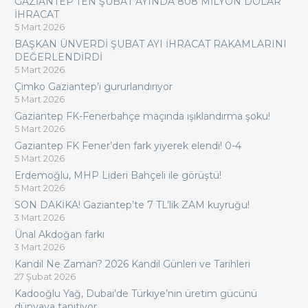
GAZİANTEP’TEN ŞUBAT AYINDA 808 MİLYON DOLAR
İHRACAT
5 Mart 2026
BAŞKAN ÜNVERDİ ŞUBAT AYI İHRACAT RAKAMLARINI
DEĞERLENDİRDİ
5 Mart 2026
Çimko Gaziantep’i gururlandırıyor
5 Mart 2026
Gaziantep FK-Fenerbahçe maçında ışıklandırma şoku!
5 Mart 2026
Gaziantep FK Fener’den fark yiyerek elendi! 0-4
5 Mart 2026
Erdemoğlu, MHP Lideri Bahçeli ile görüştü!
5 Mart 2026
SON DAKİKA! Gaziantep’te 7 TL’lik ZAM kuyruğu!
3 Mart 2026
Ünal Akdoğan farkı
3 Mart 2026
Kandil Ne Zaman? 2026 Kandil Günleri ve Tarihleri
27 Şubat 2026
Kadooğlu Yağ, Dubai’de Türkiye’nin üretim gücünü
dünyaya tanıtıyor