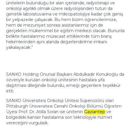
ünitelerin bulunduğu bir alan içerisinde, radyoterapi ve
onkoloji ağırlıklı olmak üzere radyolojisinden tutun da
genetik laboratuvarına ve mikropatolojiye kadar çok geniş
bir yelpazede çalışacak. Bu hem bizim öğrencilerimize,
hem de mezuniyet sonrası asistanlarımız için de
gerçekten mükemmel bir eğitim merkezi olacak. Bununla
birlikte hastalarımız müracaat ettiklerinde tüm branş
hekimlerinden aynı alanda değerlendirilme imkanı
yakalayacak.”
SANKO Holding Onursal Başkanı Abdulkadir Konukoğlu da
özveriyle kurulan onkoloji ünitesinin hastalara şifa
dağıtması dileğinde bulundu, emeği geçenlere teşekkür
etti.
SANKO Üniversitesi Onkoloji Ünitesi Süpervizörü olan
Pittsburgh Üniversitesi Cerrahi Onkoloji Bölümü Öğretim
Üyesi Prof. Dr. Atilla Soran ise ünitenin
Gaziantep
ve
bölgedeki kanser hastalarına son teknolojiyle hizmet
vereceğini vurguladı.