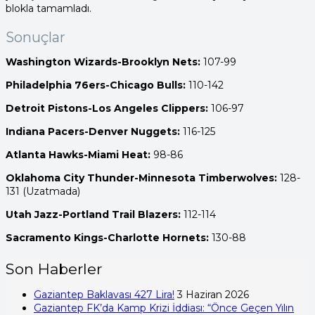
blokla tamamladı.
Sonuçlar
Washington Wizards-Brooklyn Nets:
107-99
Philadelphia 76ers-Chicago Bulls:
110-142
Detroit Pistons-Los Angeles Clippers:
106-97
Indiana Pacers-Denver Nuggets:
116-125
Atlanta Hawks-Miami Heat:
98-86
Oklahoma City Thunder-Minnesota Timberwolves:
128-
131 (Uzatmada)
Utah Jazz-Portland Trail Blazers:
112-114
Sacramento Kings-Charlotte Hornets:
130-88
Son Haberler
Gaziantep Baklavası 427 Lira!
3 Haziran 2026
Gaziantep FK’da Kamp Krizi İddiası: “Önce Geçen Yılın