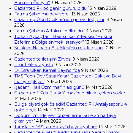
Borcunu Ödeyin”
3 Haziran 2026
Gaziantep FK bölgenin gururu oldu
13 Nisan 2026
Fatma Şahin müjdeyi verdi!
13 Nisan 2026
Gaziantep Ülkü Ocakları’nda görev değişimi
13 Nisan
2026
Fatma Şahin’in A Takımı belli oldu
13 Nisan 2026
Türkan Aykaç’tan ‘itibar suikasti’ Tepkisi: “Hukuki
Zaferimiz Gölgelenmek İsteniyor”
13 Nisan 2026
Solak ve Nalbantoğlu Ailesi’nin mutlu günü
10 Nisan
2026
Gaziantep’te İletişim Zirvesi
9 Nisan 2026
Umut Yılmaz yasta
9 Nisan 2026
Dr.Esra Ülker, Kemal Bayındır’da
9 Nisan 2026
TMSF’den Dev Satış Kararı! Gaziantepli Baklava Devi
İhaleye Çıkıyor
17 Mart 2026
İşadamı Halil Özmimar’ın acı günü
14 Mart 2026
Gaziantep FK’da Burak Yılmaz’dan dikkat çeken sözler
14 Mart 2026
Bu galibiyeti çok özledik! Gaziantep FK Antalyaspor’u 4
golle geçti
14 Mart 2026
Doğum izninde yeni düzenleme: Süre 24 haftaya
çıkarılıyor
14 Mart 2026
Toroslar EDAŞ’tan Hatay’a büyük yatırım
14 Mart 2026
Gaziantep’te 8 Mart: Kadınların Gücü, Şehrin İlhamı