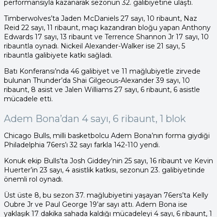
performansıyla kazanarak sezonun 32. galibiyetine ulaştı.
Timberwolves’ta Jaden McDaniels 27 sayı, 10 ribaunt, Naz
Reid 22 sayı, 11 ribaunt, maçı kazandıran bloğu yapan Anthony
Edwards 17 sayı, 13 ribaunt ve Terrence Shannon Jr 17 sayı, 10
ribauntla oynadı. Nickeil Alexander-Walker ise 21 sayı, 5
ribauntla galibiyete katkı sağladı.
Batı Konferansı’nda 46 galibiyet ve 11 mağlubiyetle zirvede
bulunan Thunder’da Shai Gilgeous-Alexander 39 sayı, 10
ribaunt, 8 asist ve Jalen Williams 27 sayı, 6 ribaunt, 6 asistle
mücadele etti.
Adem Bona’dan 4 sayı, 6 ribaunt, 1 blok
Chicago Bulls, milli basketbolcu Adem Bona’nın forma giydiği
Philadelphia 76ers’ı 32 sayı farkla 142-110 yendi.
Konuk ekip Bulls’ta Josh Giddey’nin 25 sayı, 16 ribaunt ve Kevin
Huerter’in 23 sayı, 4 asistlik katkısı, sezonun 23. galibiyetinde
önemli rol oynadı.
Üst üste 8, bu sezon 37. mağlubiyetini yaşayan 76ers’ta Kelly
Oubre Jr ve Paul George 19’ar sayı attı. Adem Bona ise
yaklaşık 17 dakika sahada kaldığı mücadeleyi 4 sayı, 6 ribaunt, 1