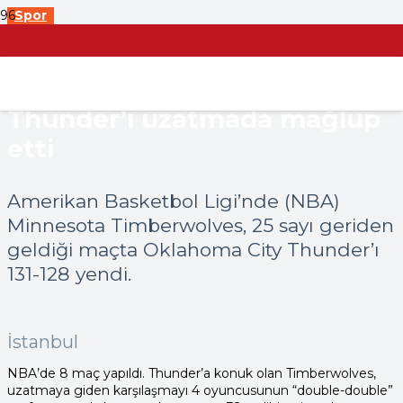
Spor
NBA’de Timberwolves, 25
sayı geriden gelerek
Thunder’ı uzatmada mağlup
etti
Amerikan Basketbol Ligi’nde (NBA)
Minnesota Timberwolves, 25 sayı geriden
geldiği maçta Oklahoma City Thunder’ı
131-128 yendi.
İstanbul
NBA’de 8 maç yapıldı. Thunder’a konuk olan Timberwolves,
uzatmaya giden karşılaşmayı 4 oyuncusunun “double-double”