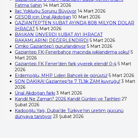
Fatma Şahin
14 Mart 2026
İlaç Yokluğu Sorunu Büyüyor
14 Mart 2026
GESOB için Ünal Akdoğan
10 Mart 2026
GAZİANTEP’TEN ŞUBAT AYINDA 808 MİLYON DOLAR
İHRACAT
5 Mart 2026
BAŞKAN ÜNVERDİ ŞUBAT AYI İHRACAT
RAKAMLARINI DEĞERLENDİRDİ
5 Mart 2026
Çimko Gaziantep’i gururlandırıyor
5 Mart 2026
Gaziantep FK-Fenerbahçe maçında ışıklandırma şoku!
5
Mart 2026
Gaziantep FK Fener’den fark yiyerek elendi! 0-4
5 Mart
2026
Erdemoğlu, MHP Lideri Bahçeli ile görüştü!
5 Mart 2026
SON DAKİKA! Gaziantep’te 7 TL’lik ZAM kuyruğu!
3 Mart
2026
Ünal Akdoğan farkı
3 Mart 2026
Kandil Ne Zaman? 2026 Kandil Günleri ve Tarihleri
27
Şubat 2026
Kadooğlu Yağ, Dubai’de Türkiye’nin üretim gücünü
dünyaya tanıtıyor
23 Şubat 2026