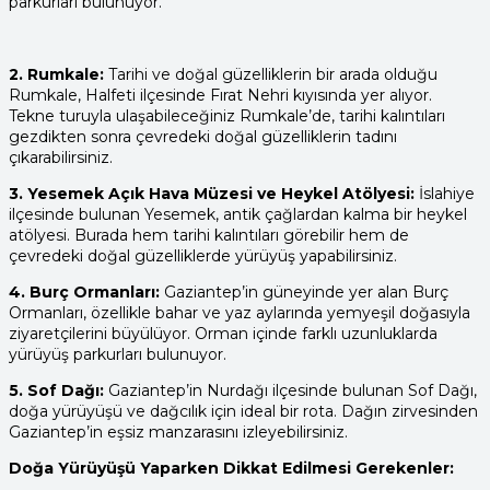
parkurları bulunuyor.
2. Rumkale:
Tarihi ve doğal güzelliklerin bir arada olduğu
Rumkale, Halfeti ilçesinde Fırat Nehri kıyısında yer alıyor.
Tekne turuyla ulaşabileceğiniz Rumkale’de, tarihi kalıntıları
gezdikten sonra çevredeki doğal güzelliklerin tadını
çıkarabilirsiniz.
3. Yesemek Açık Hava Müzesi ve Heykel Atölyesi:
İslahiye
ilçesinde bulunan Yesemek, antik çağlardan kalma bir heykel
atölyesi. Burada hem tarihi kalıntıları görebilir hem de
çevredeki doğal güzelliklerde yürüyüş yapabilirsiniz.
4. Burç Ormanları:
Gaziantep’in güneyinde yer alan Burç
Ormanları, özellikle bahar ve yaz aylarında yemyeşil doğasıyla
ziyaretçilerini büyülüyor. Orman içinde farklı uzunluklarda
yürüyüş parkurları bulunuyor.
5. Sof Dağı:
Gaziantep’in Nurdağı ilçesinde bulunan Sof Dağı,
doğa yürüyüşü ve dağcılık için ideal bir rota. Dağın zirvesinden
Gaziantep’in eşsiz manzarasını izleyebilirsiniz.
Doğa Yürüyüşü Yaparken Dikkat Edilmesi Gerekenler: