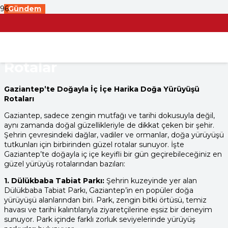
Gündem
Gaziantep’te Doğa Yürüyüşü
Yapabileceğiniz En Güzel
Rotalar
Gaziantep’te Doğayla İç İçe Harika Doğa Yürüyüşü
Rotaları
Gaziantep, sadece zengin mutfağı ve tarihi dokusuyla değil,
aynı zamanda doğal güzellikleriyle de dikkat çeken bir şehir.
Şehrin çevresindeki dağlar, vadiler ve ormanlar, doğa yürüyüşü
tutkunları için birbirinden güzel rotalar sunuyor. İşte
Gaziantep’te doğayla iç içe keyifli bir gün geçirebileceğiniz en
güzel yürüyüş rotalarından bazıları:
1. Dülükbaba Tabiat Parkı:
Şehrin kuzeyinde yer alan
Dülükbaba Tabiat Parkı, Gaziantep’in en popüler doğa
yürüyüşü alanlarından biri. Park, zengin bitki örtüsü, temiz
havası ve tarihi kalıntılarıyla ziyaretçilerine eşsiz bir deneyim
sunuyor. Park içinde farklı zorluk seviyelerinde yürüyüş