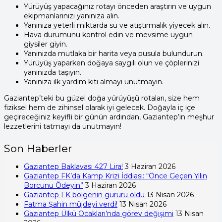
Yürüyüş yapacağınız rotayı önceden araştırın ve uygun
ekipmanlarınızı yanınıza alın.
Yanınıza yeterli miktarda su ve atıştırmalık yiyecek alın.
Hava durumunu kontrol edin ve mevsime uygun
giysiler giyin.
Yanınızda mutlaka bir harita veya pusula bulundurun.
Yürüyüş yaparken doğaya saygılı olun ve çöplerinizi
yanınızda taşıyın.
Yanınıza ilk yardım kiti almayı unutmayın.
Gaziantep’teki bu güzel doğa yürüyüşü rotaları, size hem
fiziksel hem de zihinsel olarak iyi gelecek. Doğayla iç içe
geçireceğiniz keyifli bir günün ardından, Gaziantep’in meşhur
lezzetlerini tatmayı da unutmayın!
Son Haberler
Gaziantep Baklavası 427 Lira!
3 Haziran 2026
Gaziantep FK’da Kamp Krizi İddiası: “Önce Geçen Yılın
Borcunu Ödeyin”
3 Haziran 2026
Gaziantep FK bölgenin gururu oldu
13 Nisan 2026
Fatma Şahin müjdeyi verdi!
13 Nisan 2026
Gaziantep Ülkü Ocakları’nda görev değişimi
13 Nisan