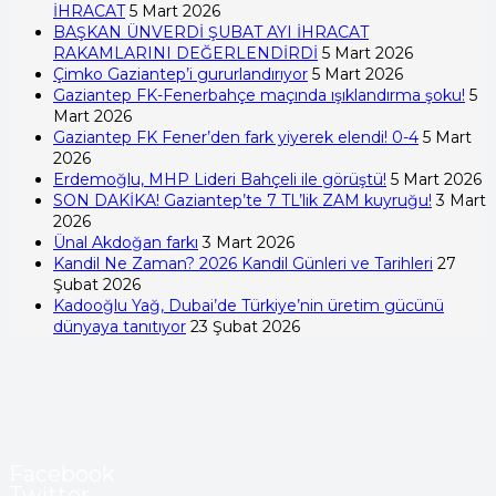
İHRACAT
5 Mart 2026
BAŞKAN ÜNVERDİ ŞUBAT AYI İHRACAT
RAKAMLARINI DEĞERLENDİRDİ
5 Mart 2026
Çimko Gaziantep’i gururlandırıyor
5 Mart 2026
Gaziantep FK-Fenerbahçe maçında ışıklandırma şoku!
5
Mart 2026
Gaziantep FK Fener’den fark yiyerek elendi! 0-4
5 Mart
2026
Erdemoğlu, MHP Lideri Bahçeli ile görüştü!
5 Mart 2026
SON DAKİKA! Gaziantep’te 7 TL’lik ZAM kuyruğu!
3 Mart
2026
Ünal Akdoğan farkı
3 Mart 2026
Kandil Ne Zaman? 2026 Kandil Günleri ve Tarihleri
27
Şubat 2026
Kadooğlu Yağ, Dubai’de Türkiye’nin üretim gücünü
dünyaya tanıtıyor
23 Şubat 2026
Facebook
Twitter