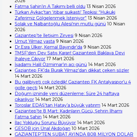
2026
Fatma Şahin’in A Takımı belli oldu
13 Nisan 2026
Türkan Aykaç’tan ‘itibar suikasti’ Tepkisi: “Hukuki
Zaferimiz Gölgelenmek İsteniyor”
13 Nisan 2026
Solak ve Nalbantoğlu Ailesi’nin mutlu günü
10 Nisan
2026
Gaziantep’te İletişim Zirvesi
9 Nisan 2026
Umut Yılmaz yasta
9 Nisan 2026
Dr.Esra Ülker, Kemal Bayındır’da
9 Nisan 2026
TMSF’den Dev Satış Kararı! Gaziantepli Baklava Devi
İhaleye Çıkıyor
17 Mart 2026
İşadamı Halil Özmimar’ın acı günü
14 Mart 2026
Gaziantep FK’da Burak Yılmaz’dan dikkat çeken sözler
14 Mart 2026
Bu galibiyeti çok özledik! Gaziantep FK Antalyaspor’u 4
golle geçti
14 Mart 2026
Doğum izninde yeni düzenleme: Süre 24 haftaya
çıkarılıyor
14 Mart 2026
Toroslar EDAŞ’tan Hatay’a büyük yatırım
14 Mart 2026
Gaziantep’te 8 Mart: Kadınların Gücü, Şehrin İlhamı
Fatma Şahin
14 Mart 2026
İlaç Yokluğu Sorunu Büyüyor
14 Mart 2026
GESOB için Ünal Akdoğan
10 Mart 2026
GAZİANTEP’TEN ŞUBAT AYINDA 808 MİLYON DOLAR