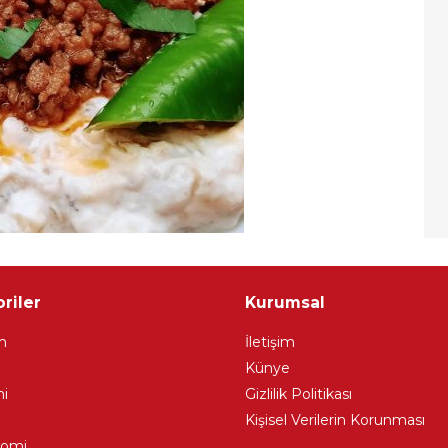
riler
Kurumsal
m
İletişim
Künye
i
Gizlilik Politikası
Kişisel Verilerin Korunması
nomi