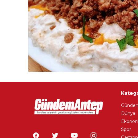
Katego
Günde
Dünya
Ekonom
Spor
Gastro