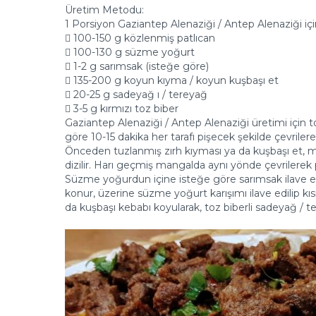
Üretim Metodu:
1 Porsiyon Gaziantep Alenaziği / Antep Alenaziği i
 100-150 g közlenmiş patlıcan
 100-130 g süzme yoğurt
 1-2 g sarımsak (isteğe göre)
 135-200 g koyun kıyma / koyun kuşbaşı et
 20-25 g sadeyağ ı / tereyağ
 3-5 g kırmızı toz biber
Gaziantep Alenaziği / Antep Alenaziği üretimi için toh
göre 10-15 dakika her tarafı pişecek şekilde çevriler
Önceden tuzlanmış zırh kıyması ya da kuşbaşı et, m
dizilir. Harı geçmiş mangalda aynı yönde çevrilerek piş
Süzme yoğurdun içine isteğe göre sarımsak ilave edile
konur, üzerine süzme yoğurt karışımı ilave edilip kısı
da kuşbaşı kebabı koyularak, toz biberli sadeyağ / te