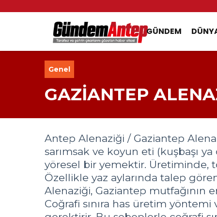
GÜNDEM
DÜNY
Genel
GAZİANTEP ALENAZ
Antep Alenaziği / Gaziantep Alena
sarımsak ve koyun eti (kuşbaşı ya 
yöresel bir yemektir. Üretiminde, t
Özellikle yaz aylarında talep göre
Alenaziği, Gaziantep mutfağının e
Coğrafi sınıra has üretim yöntemi 
gerektirir. Bu sebeplerle coğrafi sı