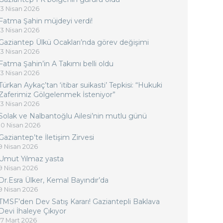
13 Nisan 2026
Fatma Şahin müjdeyi verdi!
13 Nisan 2026
Gaziantep Ülkü Ocakları’nda görev değişimi
13 Nisan 2026
Fatma Şahin’in A Takımı belli oldu
13 Nisan 2026
Türkan Aykaç’tan ‘itibar suikasti’ Tepkisi: “Hukuki
Zaferimiz Gölgelenmek İsteniyor”
13 Nisan 2026
Solak ve Nalbantoğlu Ailesi’nin mutlu günü
10 Nisan 2026
Gaziantep’te İletişim Zirvesi
9 Nisan 2026
Umut Yılmaz yasta
9 Nisan 2026
Dr.Esra Ülker, Kemal Bayındır’da
9 Nisan 2026
TMSF’den Dev Satış Kararı! Gaziantepli Baklava
Devi İhaleye Çıkıyor
17 Mart 2026