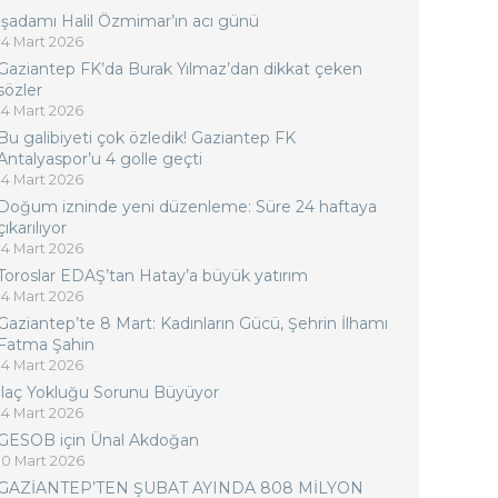
İşadamı Halil Özmimar’ın acı günü
14 Mart 2026
Gaziantep FK’da Burak Yılmaz’dan dikkat çeken
sözler
14 Mart 2026
Bu galibiyeti çok özledik! Gaziantep FK
Antalyaspor’u 4 golle geçti
14 Mart 2026
Doğum izninde yeni düzenleme: Süre 24 haftaya
çıkarılıyor
14 Mart 2026
Toroslar EDAŞ’tan Hatay’a büyük yatırım
14 Mart 2026
Gaziantep’te 8 Mart: Kadınların Gücü, Şehrin İlhamı
Fatma Şahin
14 Mart 2026
İlaç Yokluğu Sorunu Büyüyor
14 Mart 2026
GESOB için Ünal Akdoğan
10 Mart 2026
GAZİANTEP’TEN ŞUBAT AYINDA 808 MİLYON