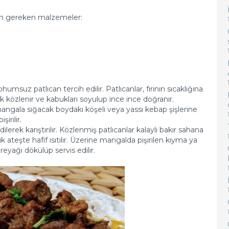
çin gereken malzemeler:
umsuz patlıcan tercih edilir. Patlıcanlar, fırının sıcaklığına
ek közlenir ve kabukları soyulup ince ince doğranır.
angala sığacak boydaki köşeli veya yassı kebap şişlerine
irilir.
rek karıştırılır. Közlenmiş patlıcanlar kalaylı bakır sahana
k ateşte hafif ısıtılır. Üzerine mangalda pişirilen kıyma ya
reyağı dökülüp servis edilir.