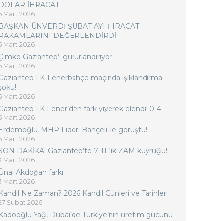
DOLAR İHRACAT
5 Mart 2026
BAŞKAN ÜNVERDİ ŞUBAT AYI İHRACAT
RAKAMLARINI DEĞERLENDİRDİ
5 Mart 2026
Çimko Gaziantep’i gururlandırıyor
5 Mart 2026
Gaziantep FK-Fenerbahçe maçında ışıklandırma
şoku!
5 Mart 2026
Gaziantep FK Fener’den fark yiyerek elendi! 0-4
5 Mart 2026
Erdemoğlu, MHP Lideri Bahçeli ile görüştü!
5 Mart 2026
SON DAKİKA! Gaziantep’te 7 TL’lik ZAM kuyruğu!
3 Mart 2026
Ünal Akdoğan farkı
3 Mart 2026
Kandil Ne Zaman? 2026 Kandil Günleri ve Tarihleri
27 Şubat 2026
Kadooğlu Yağ, Dubai’de Türkiye’nin üretim gücünü