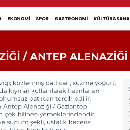
A
EKONOMI
SPOR
GASTRONOMI
KÜLTÜR&SANA
İĞİ / ANTEP ALENAZİĞİ
ziği; közlenmiş patlıcan, süzme yoğurt,
da kıyma) kullanılarak hazırlanan
ohumsuz patlıcan tercih edilir.
n Antep Alenaziği / Gaziantep
n çok bilinen yemeklerindendir.
ve sunum şekli, ustalık becerisi
nır ile ün bağı bulunur.