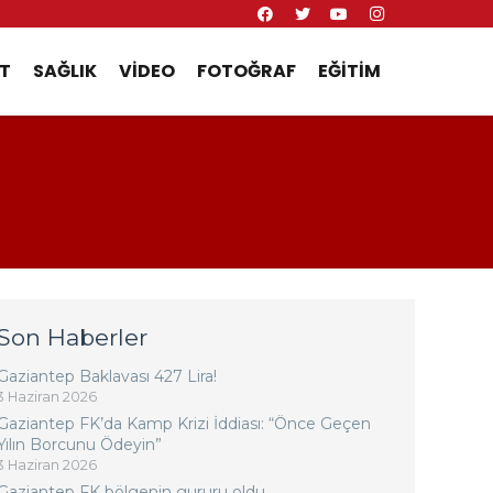
T
SAĞLIK
VIDEO
FOTOĞRAF
EĞITIM
Son Haberler
Gaziantep Baklavası 427 Lira!
3 Haziran 2026
Gaziantep FK’da Kamp Krizi İddiası: “Önce Geçen
Yılın Borcunu Ödeyin”
3 Haziran 2026
Gaziantep FK bölgenin gururu oldu